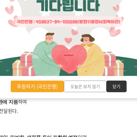
무총장은
난 취약가정이 많은 강서구를 지원할 수 있게 되어 큰 보람을 느낀다
”
고 전했다
.
을 낼 수가 있기를 바란다
.
 관장은
 따라
에 희망꾸러미를 지원하여 심리
∙
정서적인 안정을 도울 수 있도록 
하였다
.
속
금은
후원하기 (국민은행)
오늘은 보지 않기
닫기
하여
관에 지원
 전달된다
.