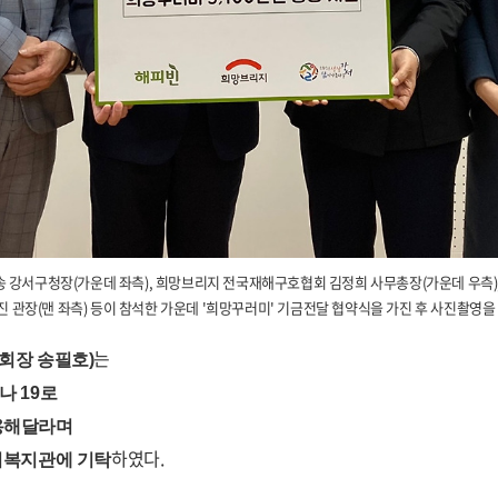
노현송 강서구청장(가운데 좌측), 희망브리지 전국재해구호협회 김정희 사무총장(가운데 우측),
진 관장(맨 좌측) 등이 참석한 가운데 '희망꾸러미' 기금전달 협약식을 가진 후 사진촬영을 
는
회장 송필호
)
로나
19
로
용해달라며
하였다
.
복지관에 기탁