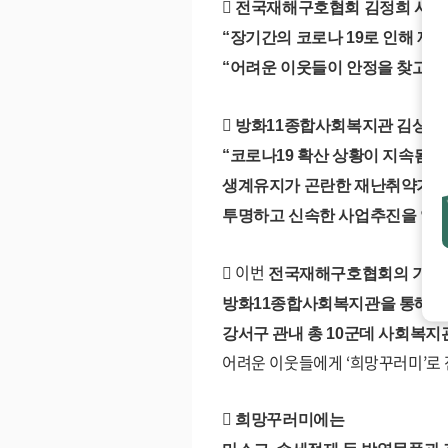
󰏚
전국재해구호협회 김정희 사
“
장기간의 코로나
19
로 인해 재
“
어려운 이웃들이 안정을 찾고 힘
󰏚
방화
11
종합사회복지관 김상진
“
코로나
19
확산 상황이 지속됨에
생계유지가 곤란한
재난취약가정
투명하고 신속한 사업추진을 약
󰏚
이번
전국재해구호협회의 기탁
방화
11
종합사회복지관을 통해
강서구 관내 총
10
군데 사회복지
어려운 이웃들에게
‘
희망꾸러미
’
로
󰏚
희망꾸러미에는