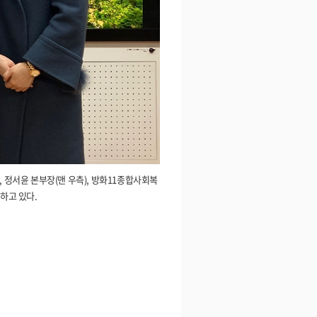
 정서윤 본부장(맨 우측), 방화11종합사회복
하고 있다.