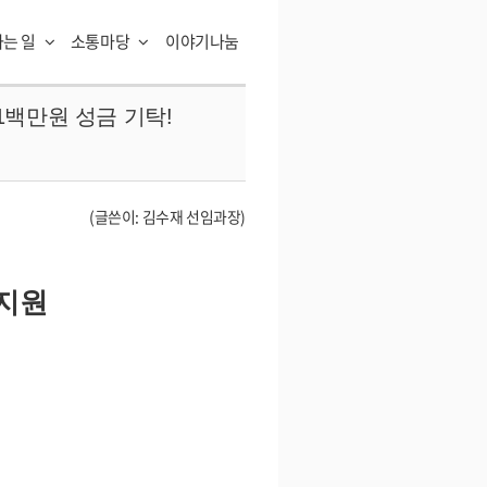
하는 일
소통마당
이야기나눔
백만원 성금 기탁!
(글쓴이: 김수재 선임과장)
지원