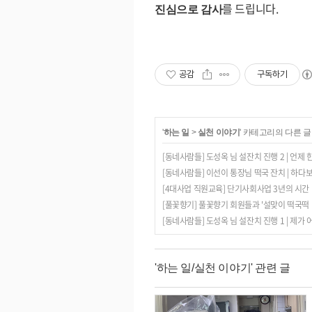
를 드립니다.
진심으로 감사
공감
구독하기
'
하는 일
>
실천 이야기
' 카테고리의 다른 글
[동네사람들] 도성옥 님 설잔치 진행 2 | 언제
[동네사람들] 이선이 통장님 떡국 잔치 | 하다
[4대사업 직원교육] 단기사회사업 3년의 시간
[풀꽃향기] 풀꽃향기 회원들과 '설맞이 떡국떡 나
[동네사람들] 도성옥 님 설잔치 진행 1 | 제
'하는 일/실천 이야기' 관련 글