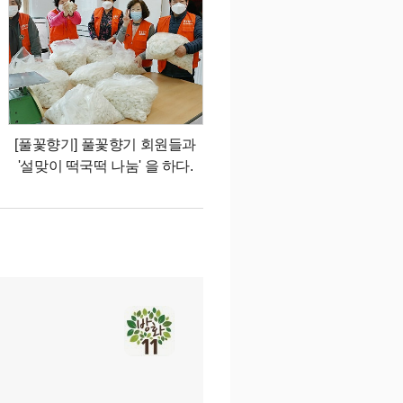
[풀꽃향기] 풀꽃향기 회원들과
'설맞이 떡국떡 나눔' 을 하다.