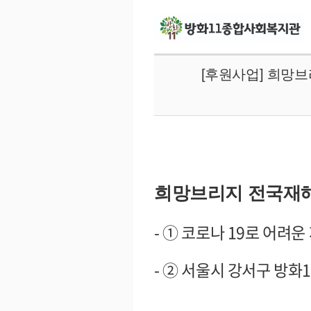
[후원사업] 희망
희망브리지 전국재
-
①
코로나
19
로 어려운
-
②
서울시 강서구 방화