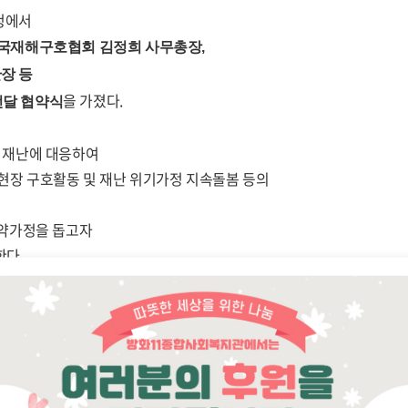
청에서
국재해구호협회 김정희
사무총장
,
장 등
을 가졌다
.
전달 협약식
 재난에 대응하여
현장 구호활동 및 재난 위기가정 지속돌봄 등의
약가정을 돕고자
한다
.
되고 어려운 재난취약 이웃들에게 큰 도움과 위로가 될 것
”
이라면
를 전했다
.
감사