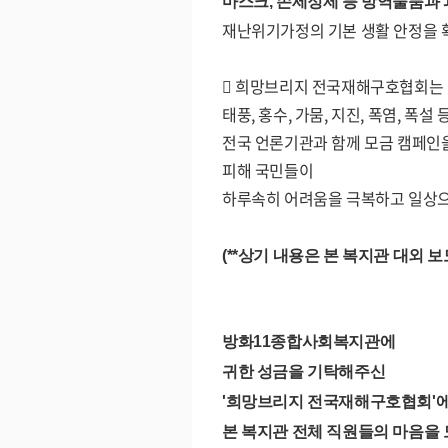
마스크
,
손세정제 등 방역물품과 
재난위기가정의 기본 생활 안정을
󰏚
희망브리지 전국재해구호협회는
태풍
,
홍수
,
가뭄
,
지진
,
폭염
,
폭설 
전국 언론기관과 함께 모금 캠페인
피해 국민들이
하루속히 어려움을 극복하고 일상으
(**상기 내용은 본 복지관 대외 
방화11종합사회복지관에
귀한 성금을 기탁해주신
'희망브리지 전국재해구호협회'
본 복지관 전체 직원들의 마음을