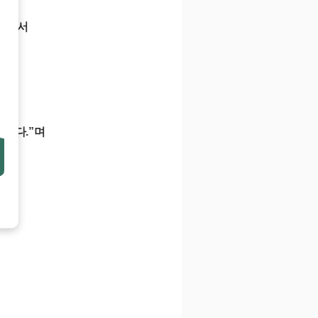
.”
면서
하겠다
.”
며