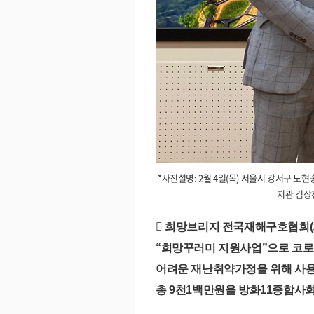
*사진설명: 2월 4일(목) 서울시 강서구 
지관 김상
󰏚
희망브리지 전국재해구호협회
(
“
희망꾸러미 지원사업
”
으로 코
어려운 재난취약가정을 위해 사
총
9
천
1
백만원을 방화
11
종합사회