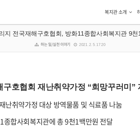
복지관 소개
브리지 전국재해구호협회, 방화11종합사회복지관 9천1
하는 일/실천 이야기
2021. 2. 5. 17:20
해구호협회 재난취약가정
“
희망꾸러미
”
 재난취약가정 대상 방역물품 및 식료품 나눔
11
종합사회복지관에 총
9
천
1
백만원 전달