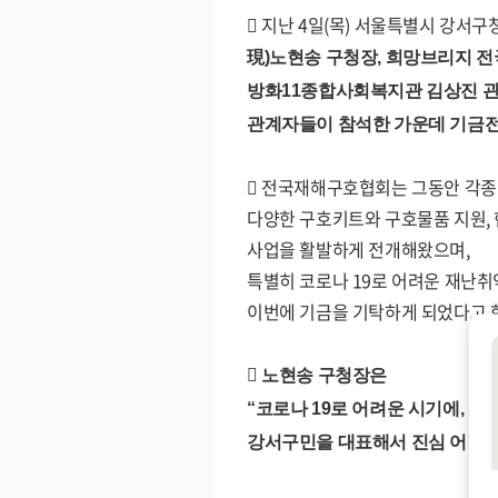
󰏚
지난
4
일
(
목
)
서울특별시 강서구
現
)
노현송 구청장
,
희망브리지 전
방화
11
종합사회복지관 김상진 관
관계자들이 참석한 가운데 기금
󰏚
전국재해구호협회는 그동안 각종
다양한 구호키트와 구호물품 지원
,
사업을 활발하게 전개해왔으며
,
특별히 코로나
19
로 어려운 재난취
이번에 기금을 기탁하게 되었다고 
󰏚
노현송 구청장은
“
코로나
19
로 어려운 시기에
,
소외
강서구민을 대표해서 진심 어린 