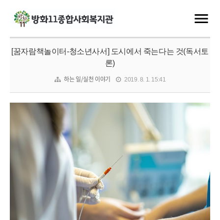
[꿈자람책놀이터-청소년사서] 도시에서 죽는다는 것(독서토
론)
하는 일/실천 이야기
2019. 8. 1. 15:41