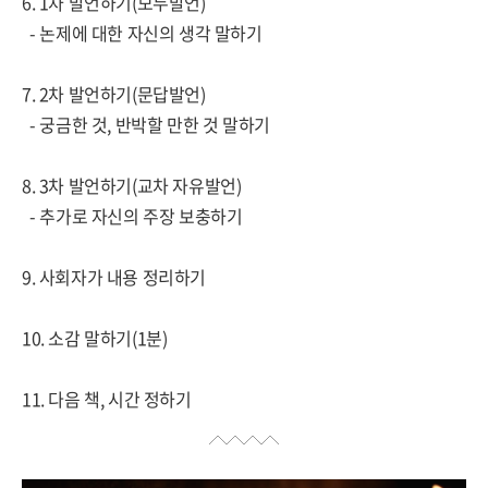
6. 1
차 발언하기
(
모두발언
)
-
논제에 대한 자신의 생각 말하기
7. 2
차 발언하기
(
문답발언
)
-
궁금한 것
,
반박할 만한 것 말하기
8. 3
차 발언하기
(
교차 자유발언
)
-
추가로 자신의 주장 보충하기
9.
사회자가 내용 정리하기
10.
소감 말하기
(1
분
)
11.
다음 책
,
시간 정하기