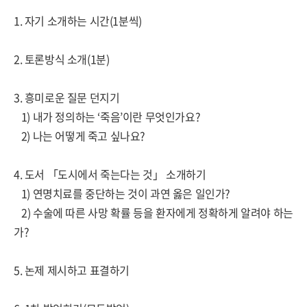
1.
자기 소개하는 시간
(1
분씩
)
2.
토론방식 소개
(1
분
)
3.
흥미로운 질문 던지기
1)
내가 정의하는
‘
죽음
’
이란 무엇인가요
?
2)
나는 어떻게 죽고 싶나요
?
4.
도서
「
도시에서 죽는다는 것
」
소개하기
1)
연명치료를 중단하는 것이 과연 옳은 일인가
?
2)
수술에 따른 사망 확률 등을 환자에게 정확하게 알려야 하는
가
?
5.
논제 제시하고 표결하기