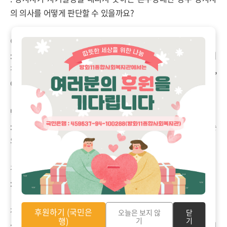
의 의사를 어떻게 판단할 수 있을까요
?
이예원
:
평소 가족들과 나누었던 이야기를 통해 알 수 있겠지요
.
저희
집에서는 평소 가족들과 이야기를 나눠요
.
어떻게 죽고 싶은지
,
어떻게 삶을 마무리하고 싶은지요
.
박현수
:
누가봐도 가능성이 없는 때 연명치료로서 연명하는 것이 무슨
의미가 있을까요
?
병원에서 이익을 얻으려는 것으로 보입니다
.
김유리
:
연명치료는 욕심인 것 같아요
.
경제적 부담이 상당하니까요
.
정한별
후원하기 (국민은
오늘은 보지 않
닫
행)
기
기
:
경제적 부담이 많은 것은 사실입니다
.
하지만 그만큼 생명 역시