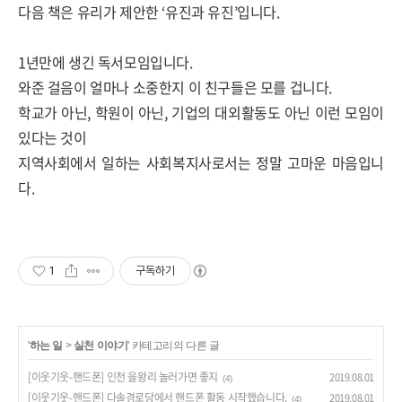
다음 책은 유리가 제안한
‘
유진과 유진
’
입니다
.
1
년만에 생긴 독서모임입니다
.
와준 걸음이 얼마나 소중한지 이 친구들은 모를 겁니다
.
학교가 아닌
,
학원이 아닌
,
기업의 대외활동도 아닌 이런 모임이
있다는 것이
지역사회에서 일하는 사회복지사로서는 정말 고마운 마음입니
다
.
1
구독하기
'
하는 일
>
실천 이야기
' 카테고리의 다른 글
[이웃기웃-핸드폰] 인천 을왕리 놀러가면 좋지
2019.08.01
(4)
[이웃기웃-핸드폰] 다솔경로당에서 핸드폰 활동 시작했습니다.
2019.08.01
(4)