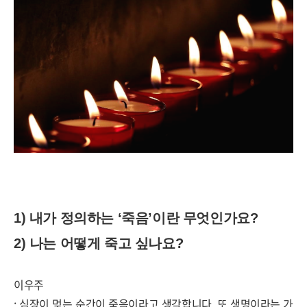
1)
내가 정의하는
‘
죽음
’
이란 무엇인가요
?
2)
나는 어떻게 죽고 싶나요
?
이우주
:
심장이 멎는 순간이 죽음이라고 생각합니다
.
또 생명이라는 가