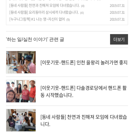
[동네 사람들] 천연과 친해져 모임에 다녀왔습니다.
2019.07.31
(4)
[동네 사람들] 요리동아리 삼시세끼 다녀왔습니다.
2019.07.31
(4)
[누구나그림책] #1 나는 영~자신이 없어
2019.07.31
(5)
더보기
'하는 일/실천 이야기' 관련 글
[이웃기웃-핸드폰] 인천 을왕리 놀러가면 좋지
[이웃기웃-핸드폰] 다솔경로당에서 핸드폰 활
동 시작했습니다.
[동네 사람들] 천연과 친해져 모임에 다녀왔습
니다.