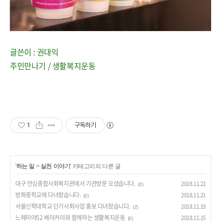
글쓴이 : 권대익
주민만나기 / 생활복지운동
1
구독하기
'
하는 일
>
실천 이야기
' 카테고리의 다른 글
대구 안심종합사회복지관에서 기관방문 오셨습니다.
2018.11.22
(0)
방화중학교에 다녀왔습니다.
2018.11.21
(0)
서울신학대학교 단기사회사업 홍보 다녀왔습니다.
2018.11.19
(2)
느헤미야52 베이커리와 함께하는 생활복지운동
2018.11.15
(0)