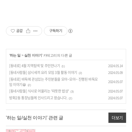
공감
구독하기
'
하는 일
>
실천 이야기
' 카테고리의 다른 글
[동네로] 4월 지역탐색 및 주민만나기
2024.05.14
(1)
[동네사람들] 삼시세끼 요리 모임 3월 활동 이야기
2024.05.09
(2)
[동네로] 바둑에 관심있는 주민분들을 모아~모아~ 진행된 바둑모
2024.05.07
임 이야기😁
(2)
[동네사람들] 식사로 어울리는 '따뜻한 밥상'
2024.05.07
(3)
방화2동 통장님들께 인사드리고 왔습니다.
2024.05.07
(2)
더보기
'하는 일/실천 이야기' 관련 글