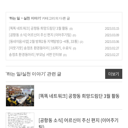
'
하는 일
>
실천 이야기
' 카테고리의 다른 글
[똑똑 네트워크] 공항동 희망드림단 3월 활동
2023.03.15
(0)
[공항동 소식] 어르신이 주신 편지 (이어주기팀)
2023.03.09
(0)
[동네이음사업] 2월 방화2동 지역탐방(1~4통, 33통)
2023.03.06
(2)
[이웃기웃] 송정초 환경동아리 | 16회기, 수료식
2023.02.27
(0)
송정초 환경동아리 | 부모님 서면 인터뷰
2023.02.27
(0)
더보기
'하는 일/실천 이야기' 관련 글
[똑똑 네트워크] 공항동 희망드림단 3월 활동
[공항동 소식] 어르신이 주신 편지 (이어주기
팀)