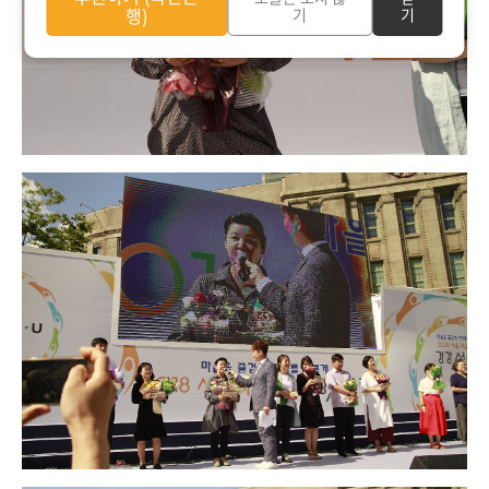
행)
기
기