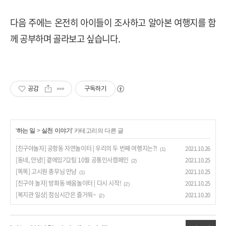
다음 주에는 온전히 아이들이 조사하고 알아본 여행지를 함
께 공부하며 골라보고 싶습니다
.
공감
구독하기
'
하는 일
>
실천 이야기
' 카테고리의 다른 글
[친구야놀자] 공항동 자연놀이터 | 우리의 두 번째 여행지는?!
2021.10.26
(1)
[동네, 안녕!] 곁에있기2팀 10월 공통인사캠페인
2021.10.25
(2)
[똑똑] 고시원 총무님 만남
2021.10.25
(1)
[친구야 놀자] 방화동 배움놀이터 | 다시 시작!
2021.10.25
(2)
[복지관 일상] 점심시간은 즐거워~
2021.10.20
(2)