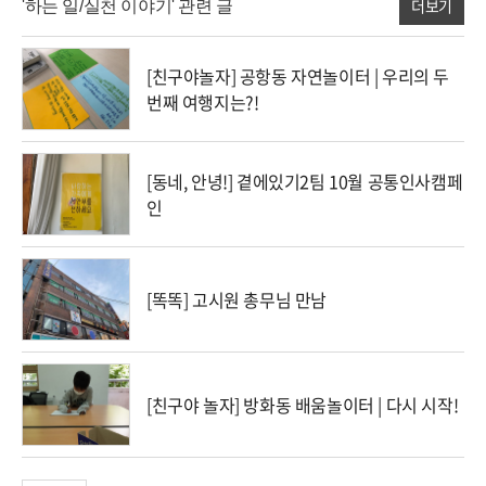
더보기
'하는 일/실천 이야기' 관련 글
[친구야놀자] 공항동 자연놀이터 | 우리의 두
번째 여행지는?!
[동네, 안녕!] 곁에있기2팀 10월 공통인사캠페
인
[똑똑] 고시원 총무님 만남
[친구야 놀자] 방화동 배움놀이터 | 다시 시작!