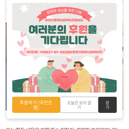
도록 잘 돕고 싶습니다
.
후원하기 (국민은
오늘은 보지 않
닫
행)
기
기