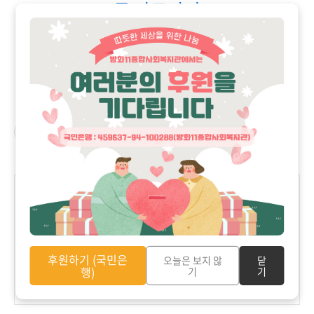
글 바로가기
1
구독하기
'
하는 일
>
사진과 동영상
' 카테고리의 다른 글
2020 송편빚어준데이 실천 영상 기록
2020.10.15
(3)
[사회사업 실무학교] 2020 여름 당사자 면접 사진
2020.06.20
(0)
목원대학교 4학년 구지윤 학생의 '한겨울 날의 작은 잔치' 현장실
2020.04.26
후원하기 (국민은
습 발표 영상
오늘은 보지 않
닫
(0)
행)
기
기
음식은 나눠먹을 때 맛있습니다.
2020.03.10
(8)
2019 최종평가회 사진
2019.12.20
(0)