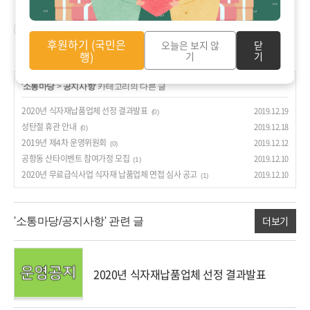
공감
구독하기
후원하기 (국민은
오늘은 보지 않
닫
행)
기
기
'
소통마당
>
공지사항
' 카테고리의 다른 글
2020년 식자재납품업체 선정 결과발표
2019.12.19
(0)
성탄절 휴관 안내
2019.12.18
(0)
2019년 제4차 운영위원회
2019.12.12
(0)
공항동 산타이벤트 참여가정 모집
2019.12.10
(1)
2020년 무료급식사업 식자재 납품업체 면접 심사 공고
2019.12.10
(1)
더보기
'소통마당/공지사항' 관련 글
2020년 식자재납품업체 선정 결과발표