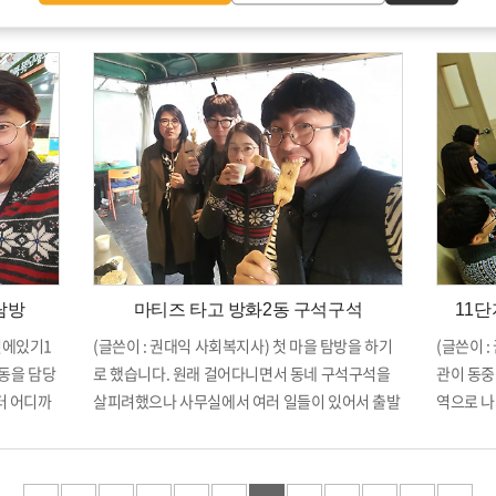
한 복지관
- 모든 분과 같이 대화를 하는 직원 - 낮은 자세 - 적
로 하였습
 먼저 생
극적인 업무협력 - 적극적으로 소통하는 사람 (직
께 첫 지
- 서로 존
원, 주민, 지역사회) - 상대방을 존중하며 경청과 공
으로 건너
감이 동반된 소통을 하는 사람 - 직원, 주민과 소통
리기로 하
하고 협력하여 신뢰관계를 형성하고 유지하는 사람
고 한적하
앉아 있는
1종합사회
니다. 단
실, 슈퍼
교회는 마
시간에 주
었습니다.
탐방
마티즈 타고 방화2동 구석구석
11
는 모습이
 곁에있기1
(글쓴이 : 권대익 사회복지사) 첫 마을 탐방을 하기
(글쓴이 
동을 담당
로 했습니다. 원래 걸어다니면서 동네 구석구석을
관이 동중
터 어디까
살피려했으나 사무실에서 여러 일들이 있어서 출발
역으로 나
. 그래서
시간이 늦어졌습니다. 설상가상으로 미세먼지가 3
일에 집중
 목표로 하
00pm10이 넘는 매우나쁨 단계가 되었습니다. 바
나야 할 
 쭉 걸어
람까지 세차게 불어 하늘이 온통 노란색이었습니
11단지 