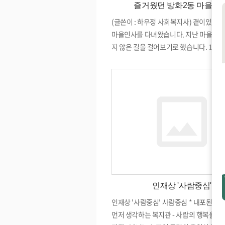
즐거웠던 방화2동 마을인사
(글쓴이 : 하우정 사회복지사) 곁이있기1
마을인사를 다녀왔습니다. 지난 마을 탐방
지 않은 길을 걸어보기로 했습니다. 1. ‘만
개화산역 1번 출구. 우선 복지관에서 개
로 걸어갔습니다. 개화산역 1번 출구 앞에
지에서 요구르트를 나눠주시는 일을 하고
복지관 정가든 회원이신 사통팔달(별칭)
습니다. 반가운 마음으로 다가가서 인사
다. 복지관이 동중심으로 조직을 개편하였
더 지역으로 나가 도움이 필요한 분들을
고, 이웃들 간의 관계를 연결해드리는 일
하는 것을 말씀드렸습니다. 사통팔달님께
면서 이런저런 이야기를 나누다 보니, 
만나 뵙는 분들을 한분씩 만나게 되었습니
인재상 '사람중심'
들과 함께 인사드리고 짧..
인재상 '사람중심' 사람중심 * 내포된 의미
먼저 생각하는 복지관 - 사람의 행복을 지