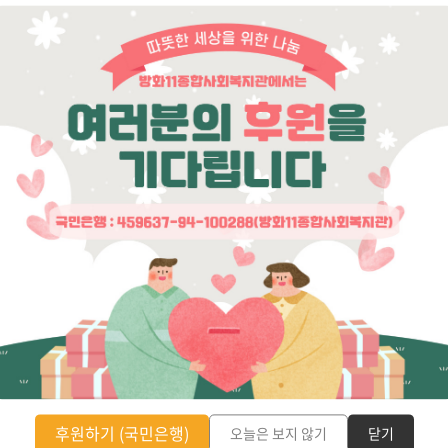
!
공항동 통장님들과 서덕순 대표님 만남
팀, 방화동
(글쓴이 : 신미영 사회복지사) 이어주기 팀이 통친
인재상 '성
 때 가보
회 모임에 가는 목적은 당장 통장님들과 활동을 하
임없이 배
남의 장소’
고자 함이 아닌, 공항동 지역을 잘 알고 계시고 대표
인 복지실
화산역 앞으
하시는 분들이기 때문에 인사드리기 위함입니다.
사업을 진
는 11단
또한, 마을에서 하고 싶은 일을 마음에 두고 계신
 계시는,
분, 공항동 지역에서 다양한 활동을 하고 계신 분들
님이 계셨
을 알고 계시면 소개해주실 수 있는지 부탁드리는
드렸습니
마음으로 갑니다. 동주민센터에서 공항동 통장님들
고, 조금
의 모임인 ‘통친회’ 가 있다는 소식을 들었습니다.
 도와드리
이어주기팀은 일정에 맞춰 회의에 참석했습니다.
을 하고자
회의에 전체 참여하는 것이 아니기 때문에 잠깐 인
 인사드리
사만 드리기로 했습니다. 김은희 부장님은 공항동
복지관에서
지역을 대표하는 분들을 만나러 가는 자리이기 때
다. 팀원
문에 함께 동행 해주시기로 했습니다. 이어주기팀
인재상 '소통'
은 통친회 모임 전 샬롬의 집을 ..
 - 사람을
인재상 '소통' 소통 * 내포된 의미 - 마음을 열고 다
(글쓴이 
향하는 복
가가는 직원 - 안부를 나누는 것이 자연스러운 관계
개편되면서
후원하기 (국민은행)
오늘은 보지 않기
닫기