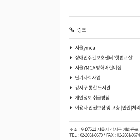
나왔습니다. 주로 운전을 해서 많이 다녔
미처 보지 못했던 가게들도 눈에 들어왔습
곳 저곳 둘러보고 팀원들과 이야기 하다 
방신시장까지 왔습니다. 권대익 사회복지
링크
11종합사회복지관 면접을 마치고 집으로
길에 복지관 추석행사에 도움을 주신 종
서울ymca
들려 인사를 드렸다고 합니다. 합격하면
장애인주간보호센터 '햇볕교실'
러 오겠다고 약속하였지만 아직 찾아뵙지
장님께 인사를 드리러 함께 갔..
서울YMCA 방화어린이집
단기사회사업
강서구 통합 도서관
개인정보 취급방침
이용자 인권보장 및 고충 [민원]처
주소 : 우)07611 서울시 강서구 개화동로
TEL : 02-2661-0670 / FAX : 02-2661-0