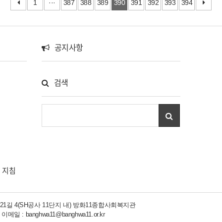
1
···
387
388
389
390
391
392
393
394
던 길이라
다. 며칠 전 파란 하늘과 구름이 떠다니던 모습이 그
생각했습니
니다. 이
립습니다. 그리하여 오늘은 마스크를 쓰고 마티즈
곁에있기
보니 금세
를 타면서 방화2동 동네를 다녀보기로 했습니다. 처
니다. 지
사는 방화
음에는 동네 주민이기도 하신 김미경 과장님과 둘
관리사무
공지사항
 돌아가는
이 나섰습니다. 복지관과 오랜 인연이 있고오늘 사
다. 이번
로떡집에
진 출력을 하기도 한 '현이네 사진관'을 들렸습니다.
기를 조금
 인사드리
가양동에서 사진관을 운영하시다가 13년 전에 지
다. 많은
검색
 못해 사
금의 자리로 오셨다고 합니다. 학교 졸업 앨범을 많
다. 자리
이 찍으셨다고 하셨습니다. 다..
정도로 한
리 지침
 21길 4(SH공사 11단지 내) 방화11종합사회복지관
674 이메일 : banghwa11@banghwa11.or.kr