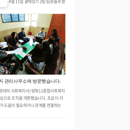
니다. 4월 11일 곁에있기 2팀 팀원들과 함
역탐방을 했습니다. 방화초등학교를 기준
편 1통~8통을 돌아다니며 살피고 인사드
였습니다. 지역에 직접 나와 보니 조용하
였습니다. 장기 두시는 어르신 길거리에
 어르신들도 계셨습니다. 지나가며 방화1
복지관에서 온 것을 알리고 인사드렸습
독주택이나 빌라가 많았고 골목마다 미용
, 카페, 교회, 택배회사가 있었습니다. 어느
을에 주차공간이 협소하니 이용하지 않는
민들과 공간을 함께 나누어 사용하고 있
 주차공간을 구실로 이웃과 나눠 사용하
단지 관리사무소에 방문했습니다.
 보기 좋았습니다. 이..
: 권대익 사회복지사) 방화11종합사회복지
심으로 조직을 개편했습니다. 조금 더 지
가 도움이 필요하거나 관계를 연결하는
합니다. 11단지는 복지관이 집중해서 만
곳입니다. 본격적으로 지역에 나가기 전에
관리사무소에 방문하는 일이 마땅하다고