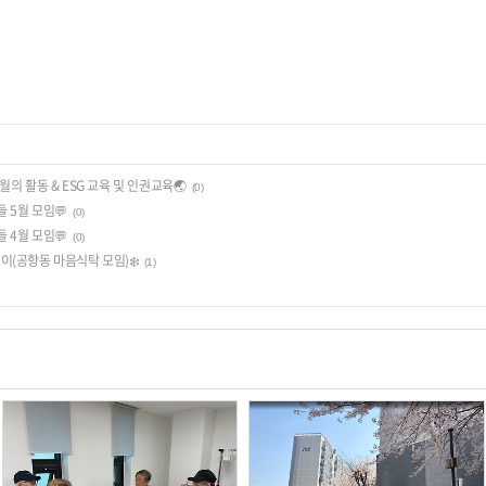
월의 활동 & ESG 교육 및 인권교육🌏
(0)
들 5월 모임💬
(0)
들 4월 모임💬
(0)
데이(공항동 마음식탁 모임)❄️
(1)