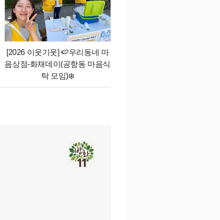
[2026 이웃기웃] 🍉우리동네 마
음상점-화채데이(공항동 마음식
탁 모임)❄️