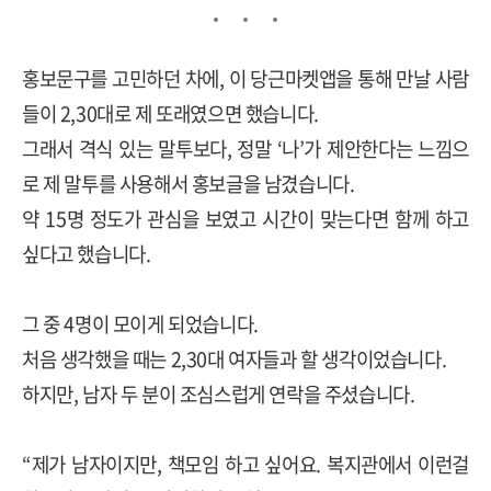
홍보문구를 고민하던 차에
,
이 당근마켓앱을 통해 만날 사람
들이
2,30
대로 제 또래였으면 했습니다
.
그래서 격식 있는 말투보다
,
정말
‘
나
’
가 제안한다는 느낌으
로 제 말투를 사용해서 홍보글을 남겼습니다
.
약
15
명 정도가 관심을 보였고 시간이 맞는다면 함께 하고
싶다고 했습니다
.
그 중
4
명이 모이게 되었습니다
.
처음 생각했을 때는
2,30
대 여자들과 할 생각이었습니다
.
하지만
,
남자 두
분이 조심스럽게 연락을 주셨습니다
.
“
제가 남자이지만
,
책모임 하고 싶어요
.
복지관에서 이런걸