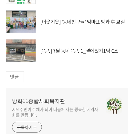
[이웃기웃] '동네친구들' 엄마표 방과 후 교실
[똑똑] 7월 동네 똑똑 1_곁에있기1팀 C조
댓글
방화11종합사회복지관
지역주민이 주체가 되어 더불어 사는 행복한 지역사
회를 만듭니다.
구독하기